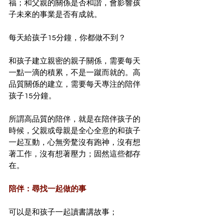
福；和父親的關係是否和諧，會影響孩
子未來的事業是否有成就。
每天給孩子15分鐘，你都做不到？
和孩子建立親密的親子關係，需要每天
一點一滴的積累，不是一蹴而就的。高
品質關係的建立，需要每天專注的陪伴
孩子15分鐘。
所謂高品質的陪伴，就是在陪伴孩子的
時候，父親或母親是全心全意的和孩子
一起互動，心無旁騖沒有跑神，沒有想
著工作，沒有想著壓力；固然這些都存
在。
陪伴：尋找一起做的事
可以是和孩子一起讀書講故事；