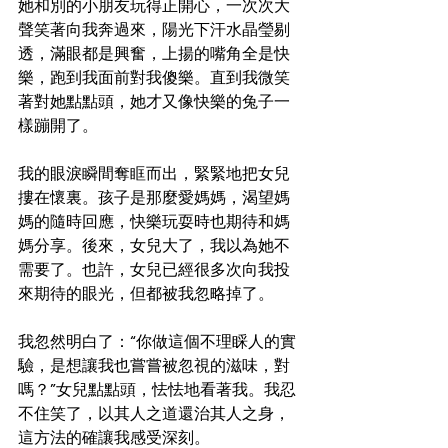
她和別的小朋友玩得正開心，一次次大
聲笑著向我奔過來，陽光下汗水晶瑩剔
透，滿眼都是興奮，上揚的嘴角全是快
樂，跑到我面前對我傻樂。直到我微笑
著對她點點頭，她才又像快樂的兔子一
樣蹦開了。
我的眼淚瞬間奪眶而出，緊緊地把女兒
摟在懷裏。孩子是那麼愛媽媽，渴望媽
媽的隨時回應，快樂玩耍時也期待和媽
媽分享。後來，女兒大了，我以為她不
需要了。也許，女兒已經很多次向我投
來期待的眼光，但都被我忽略掉了。
我忽然明白了：“你做這個不理睬人的實
驗，是想讓我也嘗嘗被忽視的滋味，對
嗎？”女兒點點頭，怯怯地看著我。我忍
不住笑了，以其人之道還治其人之身，
這方法的確讓我感受深刻。