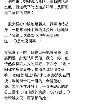
一個理由，她卻視若無睹，當我的話是
空氣，難道我平時太過於和藹，反而喪
失了家長的威嚴？
一股火從心中騰地燒起來，我轟地站起
身，一把奪過她手裏的遙控器，啪地關
上了電視，居高臨下地對著女兒吼
道：“你是怎麼回事！”
女兒嚇了一跳，目瞪口呆地看著我，眼
裏閃過一絲驚恐和受傷。我心一疼，但
依然保持著大人的威嚴，下命令：“馬上
回你的房間裏去，想清楚你到底要幹
嘛！”她從沙發上彈起來，身影消失在門
後，馬尾辮一甩一甩的，全是傷心。
我沮喪地坐在沙發上，一直沒說話的老
公走過來，拍拍我的肩膀：“冷靜點，你
最瞭解女兒，應該相信她！”