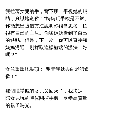
我拉著女兒的手，彎下腰，平視她的眼
睛，真誠地道歉：“媽媽玩手機是不對。
你能想出這個方法說明你很會思考，也
很有自己的主見。你讓媽媽看到了自己
的缺點。但是，下一次，你可以直接和
媽媽溝通，別採取這樣極端的辦法，好
嗎？”
女兒重重地點頭：“明天我就去向老師道
歉！”
那個懂禮貌的女兒又回來了，我決定，
陪女兒玩的時候關掉手機，享受高質量
的親子時光。